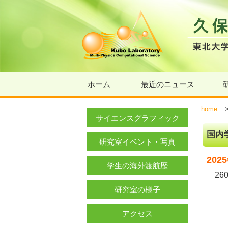
ホーム
最近のニュース
home
サイエンスグラフィック
国内
研究室イベント・写真
202
学生の海外渡航歴
260
研究室の様子
アクセス