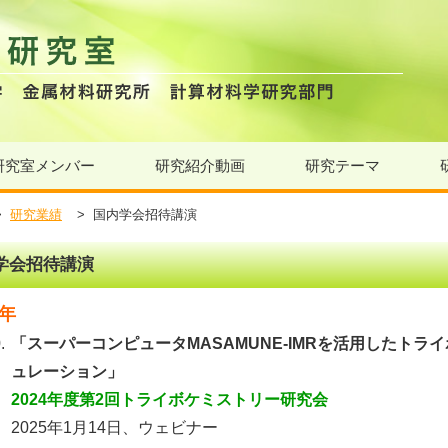
研究室メンバー
研究紹介動画
研究テーマ
>
研究業績
>
国内学会招待講演
学会招待講演
5年
.
「スーパーコンピュータMASAMUNE-IMRを活用したト
ュレーション」
2024年度第2回トライボケミストリー研究会
2025年1月14日、ウェビナー