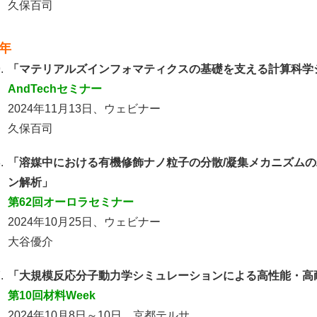
久保百司
4年
.
「マテリアルズインフォマティクスの基礎を支える計算科学
AndTechセミナー
2024年11月13日、ウェビナー
久保百司
.
「溶媒中における有機修飾ナノ粒子の分散/凝集メカニズム
ン解析」
第62回オーロラセミナー
2024年10月25日、ウェビナー
大谷優介
.
「大規模反応分子動力学シミュレーションによる高性能・高
第10回材料Week
2024年10月8日～10日、京都テルサ