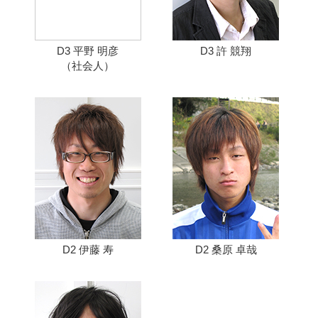
D3 平野 明彦
D3 許 競翔
（社会人）
D2 伊藤 寿
D2 桑原 卓哉