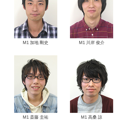
M1 加地 剛史
M1 川岸 俊介
M1 斎藤 圭祐
M1 高桑 諒