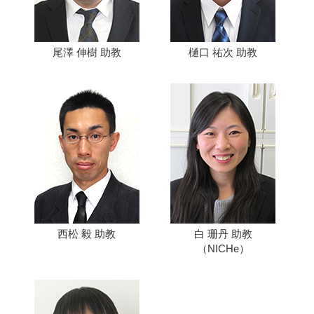
尾澤 伸樹 助教
樋口 祐次 助教
西松 毅 助教
白 珊丹 助教
（NICHe）