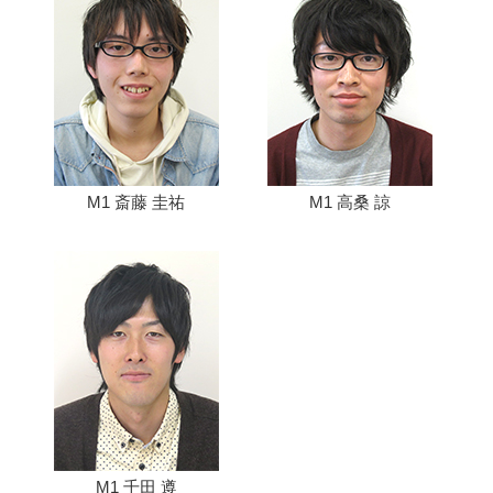
M1 斎藤 圭祐
M1 高桑 諒
M1 千田 遵