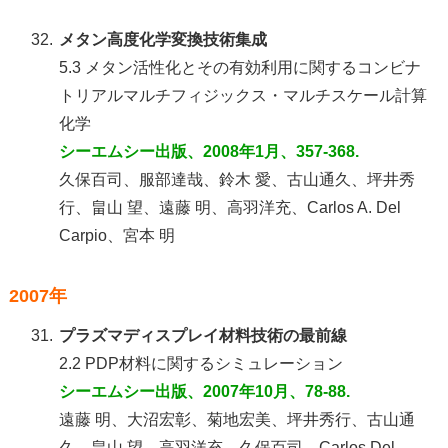
32.
メタン高度化学変換技術集成
5.3 メタン活性化とその有効利用に関するコンビナ
トリアルマルチフィジックス・マルチスケール計算
化学
シーエムシー出版、2008年1月、357-368.
久保百司、服部達哉、鈴木 愛、古山通久、坪井秀
行、畠山 望、遠藤 明、高羽洋充、Carlos A. Del
Carpio、宮本 明
2007年
31.
プラズマディスプレイ材料技術の最前線
2.2 PDP材料に関するシミュレーション
シーエムシー出版、2007年10月、78-88.
遠藤 明、大沼宏彰、菊地宏美、坪井秀行、古山通
久、畠山 望、高羽洋充、久保百司、Carlos Del