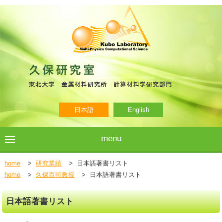
日本語
English
menu
home
>
研究業績
>
日本語著書リスト
home
>
久保百司教授
>
日本語著書リスト
日本語著書リスト