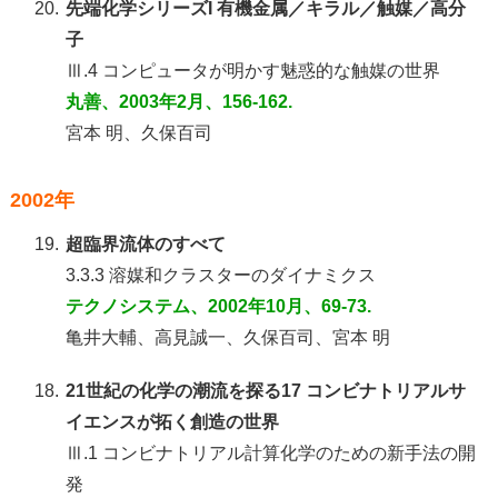
20.
先端化学シリーズI 有機金属／キラル／触媒／高分
子
Ⅲ.4 コンピュータが明かす魅惑的な触媒の世界
丸善、2003年2月、156-162.
宮本 明、久保百司
2002年
19.
超臨界流体のすべて
3.3.3 溶媒和クラスターのダイナミクス
テクノシステム、2002年10月、69-73.
亀井大輔、高見誠一、久保百司、宮本 明
18.
21世紀の化学の潮流を探る17 コンビナトリアルサ
イエンスが拓く創造の世界
Ⅲ.1 コンビナトリアル計算化学のための新手法の開
発