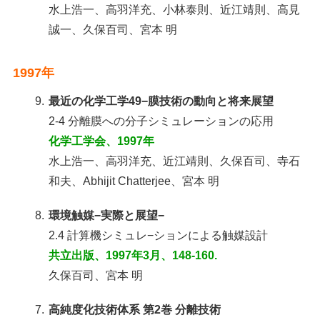
水上浩一、高羽洋充、小林泰則、近江靖則、高見
誠一、久保百司、宮本 明
1997年
9.
最近の化学工学49−膜技術の動向と将来展望
2-4 分離膜への分子シミュレーションの応用
化学工学会、1997年
水上浩一、高羽洋充、近江靖則、久保百司、寺石
和夫、Abhijit Chatterjee、宮本 明
8.
環境触媒−実際と展望−
2.4 計算機シミュレ−ションによる触媒設計
共立出版、1997年3月、148-160.
久保百司、宮本 明
7.
高純度化技術体系 第2巻 分離技術