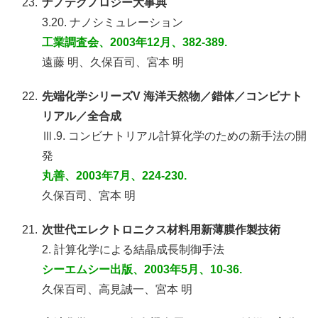
23.
ナノテクノロジー大事典
3.20. ナノシミュレーション
工業調査会、2003年12月、382-389.
遠藤 明、久保百司、宮本 明
22.
先端化学シリーズV 海洋天然物／錯体／コンビナト
リアル／全合成
Ⅲ.9. コンビナトリアル計算化学のための新手法の開
発
丸善、2003年7月、224-230.
久保百司、宮本 明
21.
次世代エレクトロニクス材料用新薄膜作製技術
2. 計算化学による結晶成長制御手法
シーエムシー出版、2003年5月、10-36.
久保百司、高見誠一、宮本 明