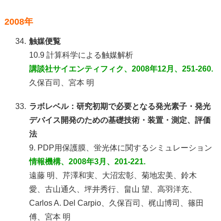
2008年
34.
触媒便覧
10.9 計算科学による触媒解析
講談社サイエンティフィク、2008年12月、251-260.
久保百司、宮本 明
33.
ラボレベル：研究初期で必要となる発光素子・発光
デバイス開発のための基礎技術・装置・測定、評価
法
9. PDP用保護膜、蛍光体に関するシミュレーション
情報機構、2008年3月、201-221.
遠藤 明、芹澤和実、大沼宏彰、菊地宏美、鈴木
愛、古山通久、坪井秀行、畠山 望、高羽洋充、
Carlos A. Del Carpio、久保百司、梶山博司、篠田
傅、宮本 明